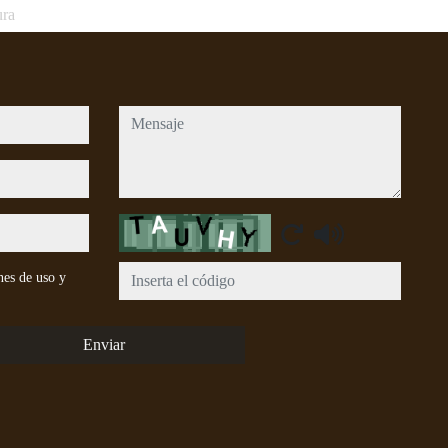
ura
mensaje
Captcha
nes de uso y
Enviar