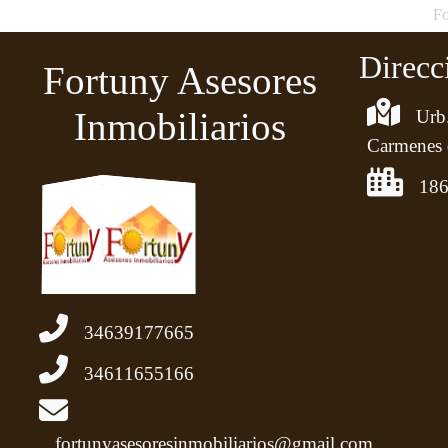
Fo
Direcc
Fortuny Asesores
Inmobiliarios
Urb.
Carmenes 
186
34639177665
34611655166
fortunyasesoresinmobiliarios@gmail.com