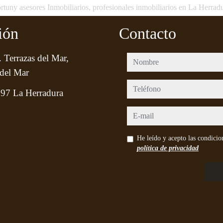
rtuny asesores Inmobiliarios, profesionales inmobiliarios en La Herrad
ión
Contacto
 Terrazas del Mar,
nombre
del Mar
teléfono
97 La Herradura
e-mail
He leído y acepto las condicio
política de privacidad