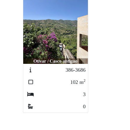
Otívar / Casco antiguo
386-3686
2
102
m
3
0