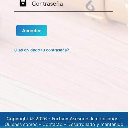
¿Has olvidado tu contraseña?
Copyright © 2026 -
Fortuny Asesores Inmobiliarios
-
Quienes somos
-
Contacto
-
Desarrollado y mantenido