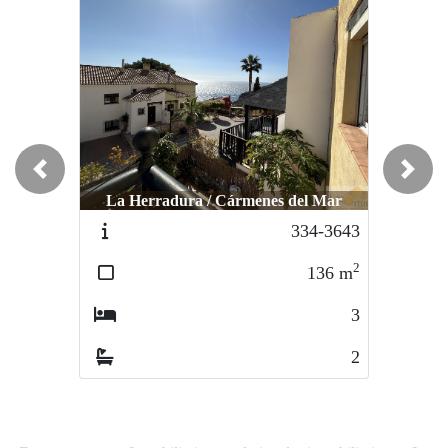
Previous
Next
La Herradura / Cármenes del Mar
334-3643
2
136
m
3
2