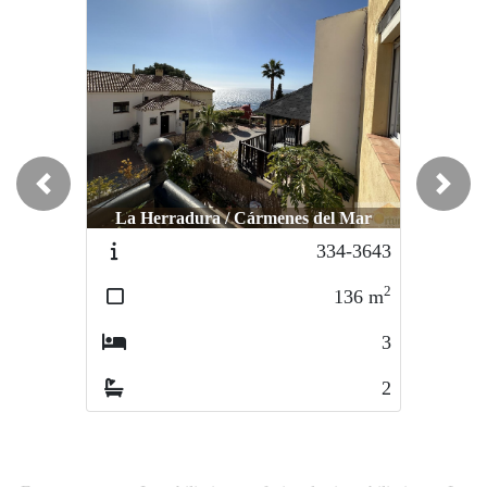
Previous
Next
La Herradura / Cármenes del Mar
334-3643
2
136
m
3
2