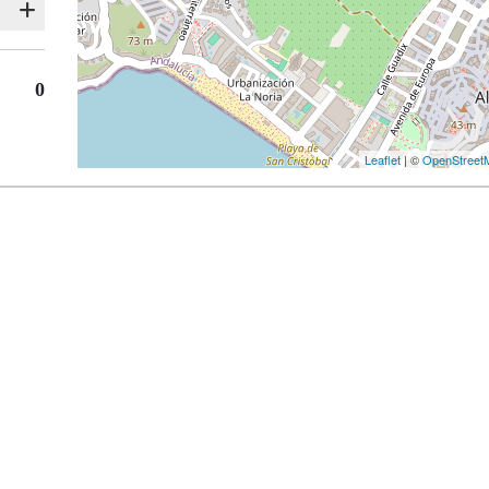
0
Leaflet
| ©
OpenStreet