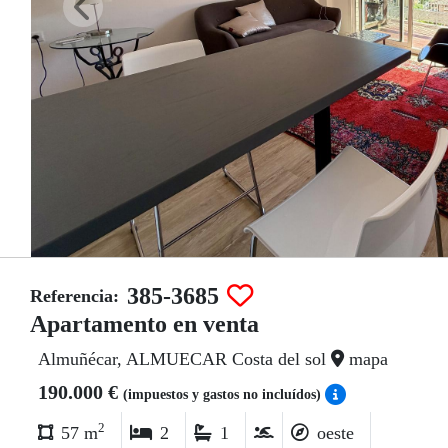
385-3685
Referencia:
Apartamento en venta
Almuñécar, ALMUECAR Costa del sol
mapa
190.000 €
(impuestos y gastos no incluídos)
2
57 m
2
1
oeste