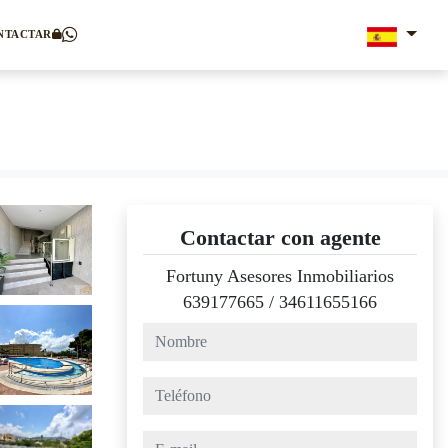
NTACTAR
Contactar con agente
Fortuny Asesores Inmobiliarios
639177665
/
34611655166
nombre
teléfono
e-mail