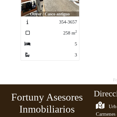
Otívar / Casco antiguo
354-3657
2
258
m
5
3
Fo
Direcc
Fortuny Asesores
Inmobiliarios
Urb.
Carmenes 