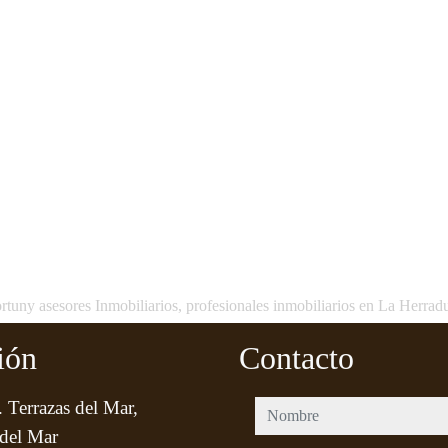
rtuny asesores Inmobiliarios, profesionales inmobiliarios en La Herrad
ión
Contacto
 Terrazas del Mar,
nombre
del Mar