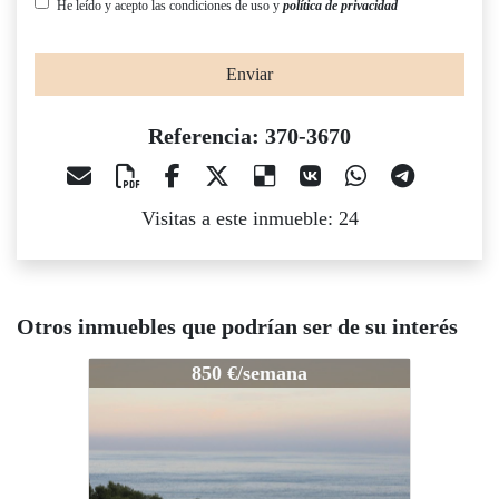
He leído y acepto las condiciones de uso y
política de privacidad
Enviar
Referencia: 370-3670
Visitas a este inmueble: 24
Otros inmuebles que podrían ser de su interés
370-3670
370-3670
37
850 €/semana
900 €