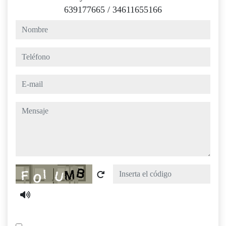
639177665
/
34611655166
nombre
teléfono
e-mail
mensaje
Captcha