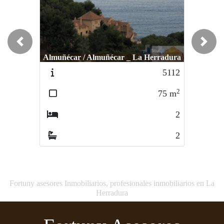
Previous
Next
Almuñécar / Almuñécar _ La Herradura
Almuñécar / Costa Templada
5112
216-5552
2
2
75
m
75
m
2
2
2
1
Fortuny asesores Inmobiliarios, profesionales inmobiliarios en La
Herradura